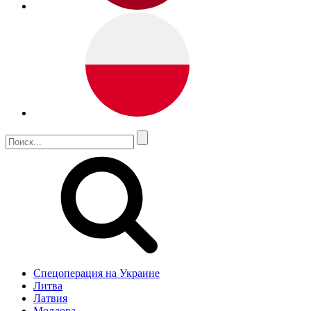
Спецоперация на Украине
Литва
Латвия
Молдова