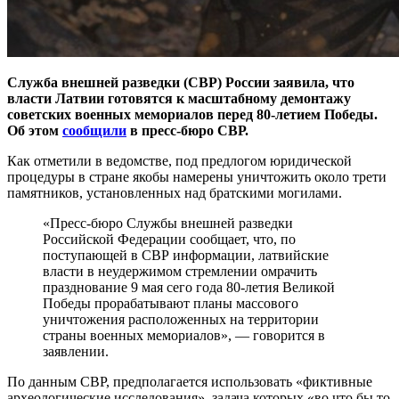
Служба внешней разведки (СВР) России заявила, что
власти Латвии готовятся к масштабному демонтажу
советских военных мемориалов перед 80-летием Победы.
Об этом
сообщили
в пресс-бюро СВР.
Как отметили в ведомстве, под предлогом юридической
процедуры в стране якобы намерены уничтожить около трети
памятников, установленных над братскими могилами.
«Пресс-бюро Службы внешней разведки
Российской Федерации сообщает, что, по
поступающей в СВР информации, латвийские
власти в неудержимом стремлении омрачить
празднование 9 мая сего года 80-летия Великой
Победы прорабатывают планы массового
уничтожения расположенных на территории
страны военных мемориалов», — говорится в
заявлении.
По данным СВР, предполагается использовать «фиктивные
археологические исследования», задача которых «во что бы то