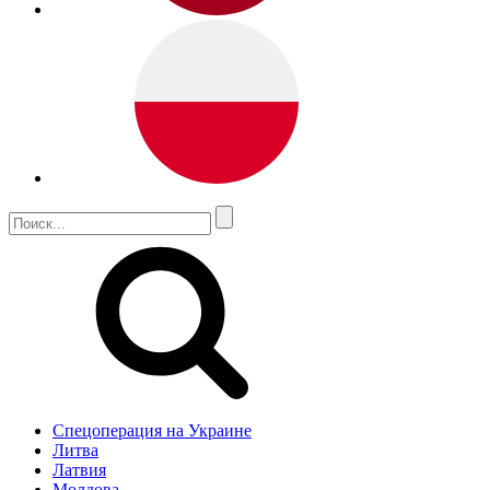
Спецоперация на Украине
Литва
Латвия
Молдова