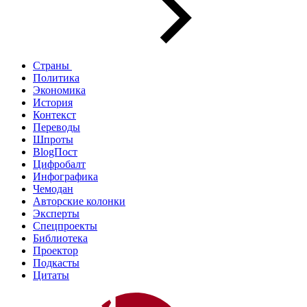
Страны
Политика
Экономика
История
Контекст
Переводы
Шпроты
BlogПост
Цифробалт
Инфографика
Чемодан
Авторские колонки
Эксперты
Спецпроекты
Библиотека
Проектор
Подкасты
Цитаты