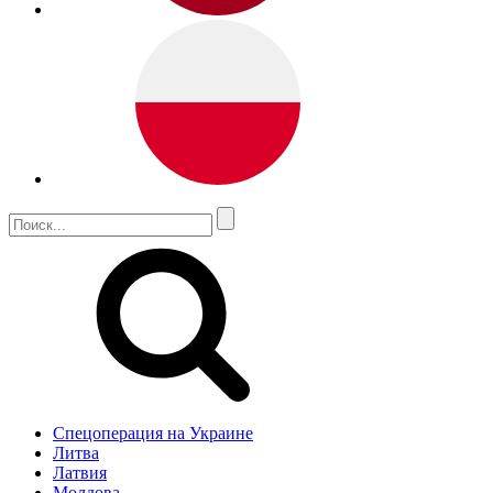
Спецоперация на Украине
Литва
Латвия
Молдова