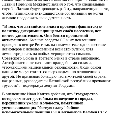
Латвии Нормунд Межвиетс заявил о том, что специальные
службы Латвии будут проводить работу, направленную на то,
чтобы латвийские антифашистские организации не могли
активно продолжать свою деятельность.
"В том, что латвийские власти проводят фашистскую
политику дискриминации целых слоёв населения, нет
ничего удивительного. Они боятся проявлений
антифашизма.
Бывшие солдаты СС и их поклонники
проводят в центре Риги так называемое ежегодное шествие
легионеров с использованием всей атрибутики, хотя
демонстрировать на любых мероприятиях символы
Советского Союза и Третьего Рейха в стране запрещено.
Антифашистов же называют враждебными силами,
угрожающими национальной безопасности. Люди одной
нации не могут считаться сверхлюдьми по отношению к
другой. Не признавая большую часть жителей своей страны
как равных, руководители Латвийской республики проявляют
трусость", - подчеркнул депутат Госдумы.
В заключение Иван Квитка добавил, что
"государство,
которое считает достойным возведение в городах,
переживших ужасы Холокоста, памятников,
увековечивающих "боевую славу" бойцов
вспомогательной полиции СД и легионеров Ваффен СС с