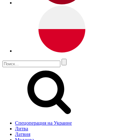
Спецоперация на Украине
Литва
Латвия
Молдова