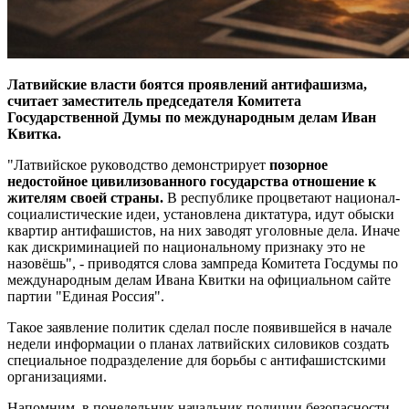
Латвийские власти боятся проявлений антифашизма,
считает заместитель председателя Комитета
Государственной Думы по международным делам Иван
Квитка.
"Латвийское руководство демонстрирует
позорное
недостойное цивилизованного государства отношение к
жителям своей страны.
В республике процветают национал-
социалистические идеи, установлена диктатура, идут обыски
квартир антифашистов, на них заводят уголовные дела. Иначе
как дискриминацией по национальному признаку это не
назовёшь", - приводятся слова зампреда Комитета Госдумы по
международным делам Ивана Квитки на официальном сайте
партии "Единая Россия".
Такое заявление политик сделал после появившейся в начале
недели информации о планах латвийских силовиков создать
специальное подразделение для борьбы с антифашистскими
организациями.
Напомним, в понедельник начальник полиции безопасности