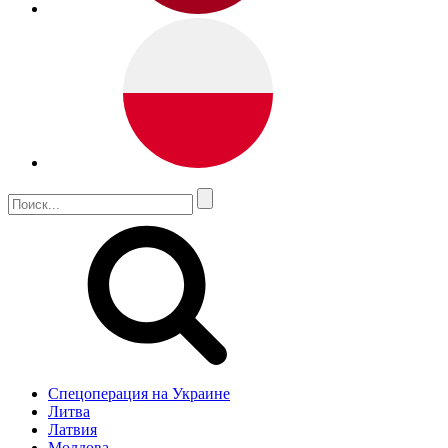
Спецоперация на Украине
Литва
Латвия
Молдова