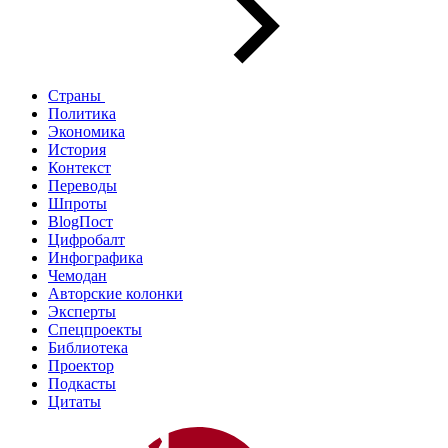
Страны
Политика
Экономика
История
Контекст
Переводы
Шпроты
BlogПост
Цифробалт
Инфографика
Чемодан
Авторские колонки
Эксперты
Спецпроекты
Библиотека
Проектор
Подкасты
Цитаты