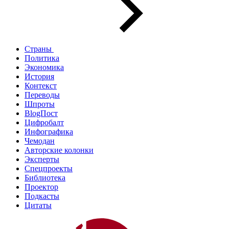
Страны
Политика
Экономика
История
Контекст
Переводы
Шпроты
BlogПост
Цифробалт
Инфографика
Чемодан
Авторские колонки
Эксперты
Спецпроекты
Библиотека
Проектор
Подкасты
Цитаты