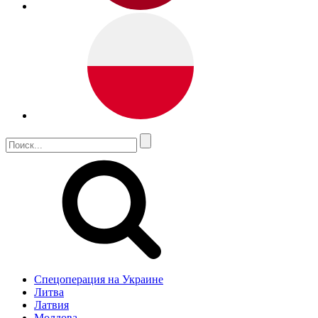
Спецоперация на Украине
Литва
Латвия
Молдова