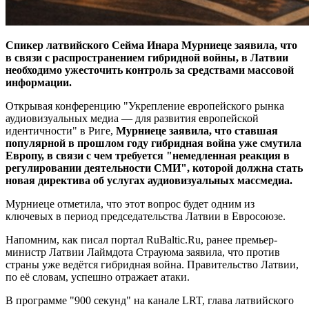
Спикер латвийского Сейма Инара Мурниеце заявила, что
в связи с распространением гибридной войны, в Латвии
необходимо ужесточить контроль за средствами массовой
информации.
Открывая конференцию "Укрепление европейского рынка
аудиовизуальных медиа — для развития европейской
идентичности" в Риге,
Мурниеце заявила, что ставшая
популярной в прошлом году гибридная война уже смутила
Европу, в связи с чем требуется "немедленная реакция в
регулировании деятельности СМИ", которой должна стать
новая директива об услугах аудиовизуальных массмедиа.
Мурниеце отметила, что этот вопрос будет одним из
ключевых в период председательства Латвии в Евросоюзе.
Напомним, как писал портал RuBaltic.Ru, ранее премьер-
министр Латвии Лаймдота Страуюма заявила, что против
страны уже ведётся гибридная война. Правительство Латвии,
по её словам, успешно отражает атаки.
В программе "900 секунд" на канале LRT, глава латвийского