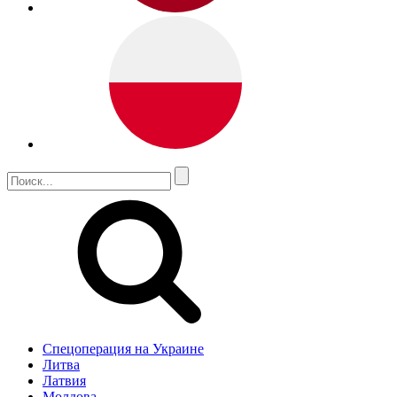
Спецоперация на Украине
Литва
Латвия
Молдова