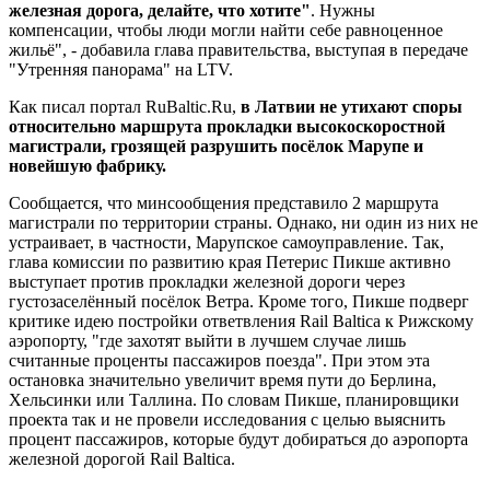
железная дорога, делайте, что хотите"
. Нужны
компенсации, чтобы люди могли найти себе равноценное
жильё", - добавила глава правительства, выступая в передаче
"Утренняя панорама" на LTV.
Как писал портал RuBaltic.Ru,
в Латвии не утихают споры
относительно маршрута прокладки высокоскоростной
магистрали, грозящей разрушить посёлок Марупе и
новейшую фабрику.
Сообщается, что минсообщения представило 2 маршрута
магистрали по территории страны. Однако, ни один из них не
устраивает, в частности, Марупское самоуправление. Так,
глава комиссии по развитию края Петерис Пикше активно
выступает против прокладки железной дороги через
густозаселённый посёлок Ветра. Кроме того, Пикше подверг
критике идею постройки ответвления Rail Baltica к Рижскому
аэропорту, "где захотят выйти в лучшем случае лишь
считанные проценты пассажиров поезда". При этом эта
остановка значительно увеличит время пути до Берлина,
Хельсинки или Таллина. По словам Пикше, планировщики
проекта так и не провели исследования с целью выяснить
процент пассажиров, которые будут добираться до аэропорта
железной дорогой Rail Baltica.