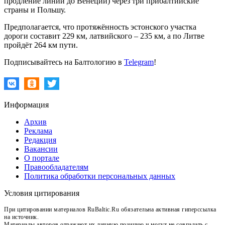
продление линии до Венеции) через три прибалтийские
страны и Польшу.
Предполагается, что протяжённость эстонского участка
дороги составит 229 км, латвийского – 235 км, а по Литве
пройдёт 264 км пути.
Подписывайтесь на Балтологию в
Telegram
!
Информация
Архив
Реклама
Редакция
Вакансии
О портале
Правообладателям
Политика обработки персональных данных
Условия цитирования
При цитировании материалов RuBaltic.Ru обязательна активная гиперссылка
на источник.
Материалы авторов отражают их личную позицию и могут не совпадать с