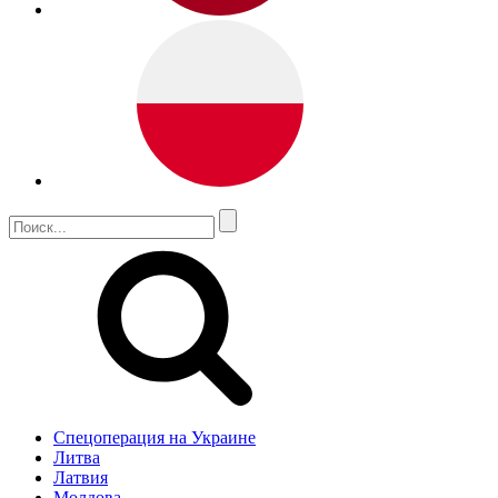
Спецоперация на Украине
Литва
Латвия
Молдова