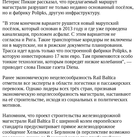
Петерис Пикше рассказал, что предлагаемый маршрут
магистрали разрушит не только недавно основанный посёлок,
но и фабрику Polipks, другую инфраструктуру.
"В этом конечном варианте рушится новый марупский
посёлок, который основан в 2013 году и где уже проведена
канализация, проложен асфальт. С этим вариантом не
согласна и Рига. Такие транспортные коридоры не включены
ни в марупские, ни в рижские документы планирования.
Трасса идет вдоль только что построенной фабрики Polipks, в
которую инвестировано 17 млн евро. Там применяются особо
тонкие технологии, которым повредят низкие колебания", —
приводит слова Пикше газета Diena.
Ранее экономическую нецелесообразность Rail Baltica
отметили все эксперты в области логистики и пассажирских
перевозок. Однако лидеры всех трёх стран, признавая
экономическую нецелесообразность магистрали, настаивают
на её строительстве, исходя из социальных и политических
мотивов.
Напомним, что проект строительства железнодорожной
магистрали Rail Baltica II с шириной колеи европейского
стандарта предусматривает прямое железнодорожное
сообщение Хельсинки с Берлином (в перспективе возможно