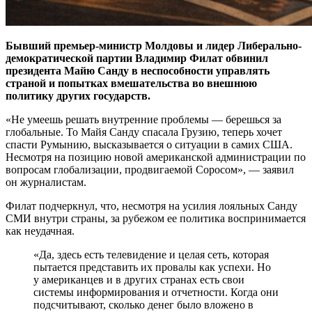
Бывший премьер-министр Молдовы и лидер Либерально-
демократической партии Владимир Филат обвинил
президента Майю Санду в неспособности управлять
страной и попытках вмешательства во внешнюю
политику других государств.
«Не умеешь решать внутренние проблемы — берешься за
глобальные. То Майя Санду спасала Грузию, теперь хочет
спасти Румынию, высказывается о ситуации в самих США.
Несмотря на позицию новой американской администрации по
вопросам глобализации, продвигаемой Соросом», — заявил
он журналистам.
Филат подчеркнул, что, несмотря на усилия лояльных Санду
СМИ внутри страны, за рубежом ее политика воспринимается
как неудачная.
«Да, здесь есть телевидение и целая сеть, которая
пытается представить их провалы как успехи. Но
у американцев и в других странах есть свои
системы информирования и отчетности. Когда они
подсчитывают, сколько денег было вложено в