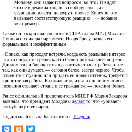
Молдову, они задаются вопросом: во что? И видят,
что не в демократию, не в свободу слова, а в
узурпацию власти, цензуру и прочее. Конечно, это
вызывает соответствующую реакцию», — добавил
экс-премьер.
Также он раскритиковал визит в США главы МИД Михаила
Попшоя и спикера парламента Игоря Гросу, назвав его
формальным и неэффективным.
«Я знаю, как проходят встречи, когда есть реальный интерес
что-то обсудить и решить. Это были протокольные встречи.
Дипломатия и бюрократия в развитых странах работают не
так, как они думают, — сегодня белое, завтра черное. Чтобы
изменить ситуацию или придать ей новый оттенок, требуется
кропотливая работа. К сожалению, из-за их непонимания и
незнания страдает страна и ее граждане», — пояснил Филат.
Ранее официальный представитель МИД РФ Мария Захарова
заявляла, что президент Молдовы
делает
то, что «убивает»
республику и ее народ.
Подписывайтесь на Балтологию в
Telegram
!