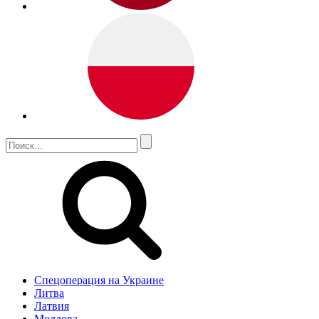
Спецоперация на Украине
Литва
Латвия
Молдова