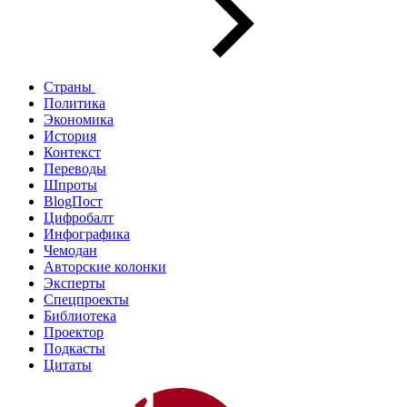
Страны
Политика
Экономика
История
Контекст
Переводы
Шпроты
BlogПост
Цифробалт
Инфографика
Чемодан
Авторские колонки
Эксперты
Спецпроекты
Библиотека
Проектор
Подкасты
Цитаты