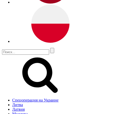
Спецоперация на Украине
Литва
Латвия
Молдова