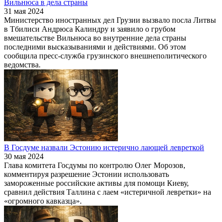
Вильнюса в дела страны
31 мая 2024
Министерство иностранных дел Грузии вызвало посла Литвы
в Тбилиси Андрюса Калиндру и заявило о грубом
вмешательстве Вильнюса во внутренние дела страны
последними высказываниями и действиями. Об этом
сообщила пресс-служба грузинского внешнеполитического
ведомства.
В Госдуме назвали Эстонию истерично лающей левреткой
30 мая 2024
Глава комитета Госдумы по контролю Олег Морозов,
комментируя разрешение Эстонии использовать
замороженные российские активы для помощи Киеву,
сравнил действия Таллина с лаем «истеричной левретки» на
«огромного кавказца».