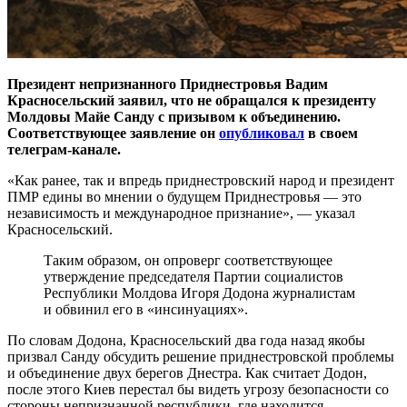
Президент непризнанного Приднестровья Вадим
Красносельский заявил, что не обращался к президенту
Молдовы Майе Санду с призывом к объединению.
Соответствующее заявление он
опубликовал
в своем
телеграм-канале.
«Как ранее, так и впредь приднестровский народ и президент
ПМР едины во мнении о будущем Приднестровья — это
независимость и международное признание», — указал
Красносельский.
Таким образом, он опроверг соответствующее
утверждение председателя Партии социалистов
Республики Молдова Игоря Додона журналистам
и обвинил его в «инсинуациях».
По словам Додона, Красносельский два года назад якобы
призвал Санду обсудить решение приднестровской проблемы
и объединение двух берегов Днестра. Как считает Додон,
после этого Киев перестал бы видеть угрозу безопасности со
стороны непризнанной республики, где находится