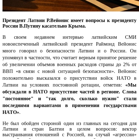
Президент Латвии Р.Вейонис имеет вопросы к президенту
России В.Путину касательно Крыма.
В своем
недавнем интервью латвийским СМИ
новоиспеченный латвийский президент Раймонд Вейонис
много говорил о безопасности Латвии и о России. Он
упомянул в частности, что считает верным принятое решение
об увеличении объемов военных расходов страны до 2% от
ВВП «в связи с новой ситуацией безопасности». Вейонис
положительно высказался о присутствии войск НАТО в
Латвии на условиях постоянной ротации, отметив:
«Мы
обсуждали в НАТО присутствие частей в регионе. Слова
"постоянное" и "так долго, сколько нужно" стали
последними вариантами в применении государствами
НАТО»
.
Не был обойден стороной один из главных на сегодня для
Латвии и стран Балтии в целом вопросов: вектор
выстраивания отношений с Россией, на случай «агрессии»