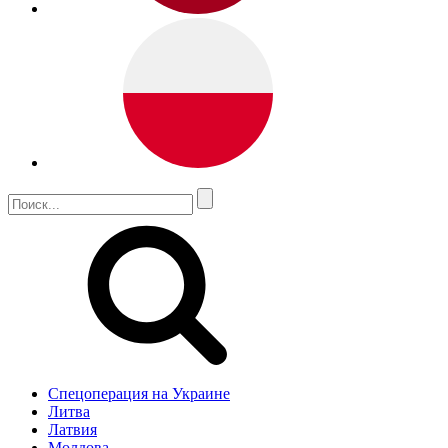
Спецоперация на Украине
Литва
Латвия
Молдова