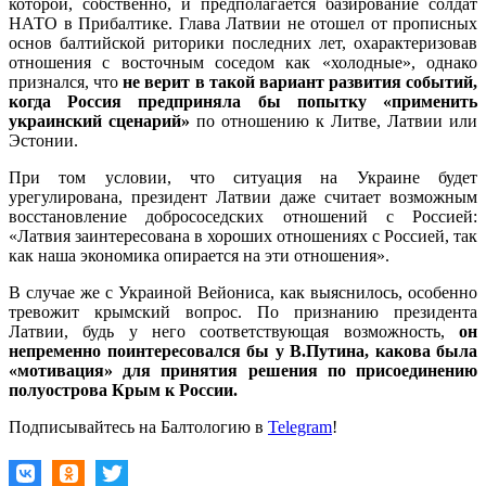
которой, собственно, и предполагается базирование солдат
НАТО в Прибалтике. Глава Латвии не отошел от прописных
основ балтийской риторики последних лет, охарактеризовав
отношения с восточным соседом как «холодные», однако
признался, что
не верит в такой вариант развития событий,
когда Россия предприняла бы попытку «применить
украинский сценарий»
по отношению к Литве, Латвии или
Эстонии.
При том условии, что ситуация на Украине будет
урегулирована, президент Латвии даже считает возможным
восстановление добрососедских отношений с Россией:
«Латвия заинтересована в хороших отношениях с Россией, так
как наша экономика опирается на эти отношения».
В случае же с Украиной Вейониса, как выяснилось, особенно
тревожит крымский вопрос. По признанию президента
Латвии, будь у него соответствующая возможность,
он
непременно поинтересовался бы у В.Путина, какова была
«мотивация» для принятия решения по присоединению
полуострова Крым к России.
Подписывайтесь на Балтологию в
Telegram
!