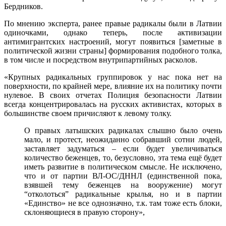
Бердников.
По мнению эксперта, ранее правые радикалы были в Латвии
одиночками, однако теперь, после активизации
антимигрантских настроений, могут появиться [заметные в
политической жизни страны] формирования подобного толка,
в том числе и посредством внутрипартийных расколов.
«Крупных радикальных группировок у нас пока нет на
поверхности, по крайней мере, влияние их на политику почти
нулевое. В своих отчетах Полиция безопасности Латвии
всегда концентрировалась на русских активистах, которых в
большинстве своем причисляют к левому толку.
О правых латышских радикалах слышно было очень
мало, и протест, неожиданно собравший сотни людей,
заставляет задуматься – если будет увеличиваться
количество беженцев, то, безусловно, эта тема ещё будет
иметь развитие в политическом смысле. Не исключено,
что и от партии ВЛ-ОС/ДННЛ (единственной пока,
взявшей тему беженцев на вооружение) могут
“отколоться” радикальные крылья, но и в партии
«Единство» не все однозначно, т.к. там тоже есть блоки,
склоняющиеся в правую сторону»,