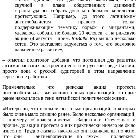
скучной в плане общественных движений
страны удалось собрать довольно большое количество
протестующих. Например, до этого латвийским
антиглобалистам правого толка,
поддерживающим тематику борьбы с мигрантами,
удавалось собрать не больше 20 человек, а на рижскую
акцию (4 августа – прим.
RuBaltic.Ru
) вышло несколько
сотен. Это заставляет задуматься о том, что возможно
дальнейшее развитие»,
– отметил политолог, добавив, что потенциал для развития
антимигрантских настроений есть и в русской среде Латвии,
просто пока с русской аудиторией в этом направлении
серьезно не работали.
Примечательно, что рижская акция протеста
поспособствовала выявлению новых организаций, которые
ранее находились в тени латвийской политической жизни.
«Интересно, что всплыли несколько организаций, о которых
было очень мало слышно ранее. Было несколько организаций,
к примеру, «Справедливость», «Защитники Отечества» и
прочие, до акции протеста о них практически ничего не было
известно. Трудно сказать, насколько они радикальны, но ясно,
что они — антиевропейские по духу», – подчеркнул