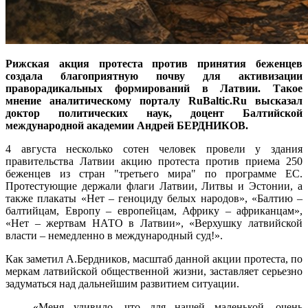
Рижская акция протеста против принятия беженцев
создала благоприятную почву для активизации
праворадикальных формирований в Латвии. Такое
мнение аналитическому порталу RuBaltic.Ru высказал
доктор политических наук, доцент Балтийской
международной академии Андрей БЕРДНИКОВ.
4 августа несколько сотен человек провели у здания
правительства Латвии акцию протеста против приема 250
беженцев из стран "третьего мира" по программе ЕС.
Протестующие держали флаги Латвии, Литвы и Эстонии, а
также плакаты «Нет – геноциду белых народов», «Балтию –
балтийцам, Европу – европейцам, Африку – африканцам»,
«Нет – жертвам НАТО в Латвии», «Верхушку латвийской
власти – немедленно в международный суд!».
Как заметил А.Бердников, масштаб данной акции протеста, по
меркам латвийской общественной жизни, заставляет серьезно
задуматься над дальнейшим развитием ситуации.
«Меня удивило, что для нашей маленькой, очень