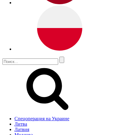
Спецоперация на Украине
Литва
Латвия
Молдова