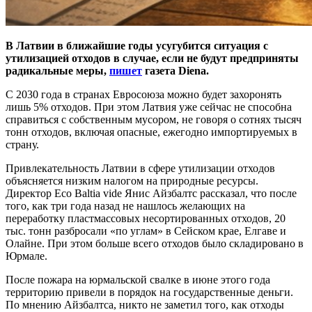
В Латвии в ближайшие годы усугубится ситуация с
утилизацией отходов в случае, если не будут предприняты
радикальные меры,
пишет
газета Diena.
С 2030 года в странах Евросоюза можно будет захоронять
лишь 5% отходов. При этом Латвия уже сейчас не способна
справиться с собственным мусором, не говоря о сотнях тысяч
тонн отходов, включая опасные, ежегодно импортируемых в
страну.
Привлекательность Латвии в сфере утилизации отходов
объясняется низким налогом на природные ресурсы.
Директор Eco Baltia vide Янис Айзбалтс рассказал, что после
того, как три года назад не нашлось желающих на
переработку пластмассовых несортированных отходов, 20
тыс. тонн разбросали «по углам» в Сейском крае, Елгаве и
Олайне. При этом больше всего отходов было складировано в
Юрмале.
После пожара на юрмальской свалке в июне этого года
территорию привели в порядок на государственные деньги.
По мнению Айзбалтса, никто не заметил того, как отходы