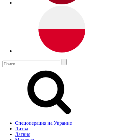
Спецоперация на Украине
Литва
Латвия
Молдова