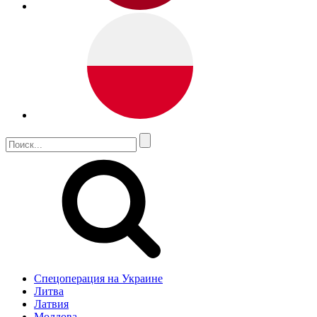
Спецоперация на Украине
Литва
Латвия
Молдова