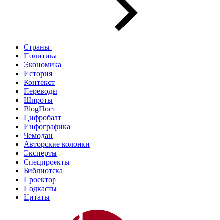
Страны
Политика
Экономика
История
Контекст
Переводы
Шпроты
BlogПост
Цифробалт
Инфографика
Чемодан
Авторские колонки
Эксперты
Спецпроекты
Библиотека
Проектор
Подкасты
Цитаты