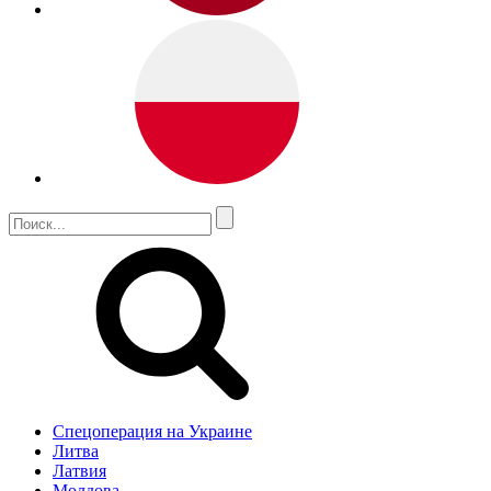
Спецоперация на Украине
Литва
Латвия
Молдова