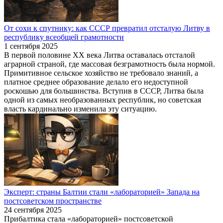
От сохи к спутнику: как СССР превратил отсталую Литву в
республику всеобщей грамотности
1 сентября 2025
В первой половине XX века Литва оставалась отсталой
аграрной страной, где массовая безграмотность была нормой.
Примитивное сельское хозяйство не требовало знаний, а
платное среднее образование делало его недоступной
роскошью для большинства. Вступив в СССР, Литва была
одной из самых необразованных республик, но советская
власть кардинально изменила эту ситуацию.
Эксперт: страны Балтии стали «лабораторией» Запада на
постсоветском пространстве
24 сентября 2025
Прибалтика стала «лабораторией» постсоветской