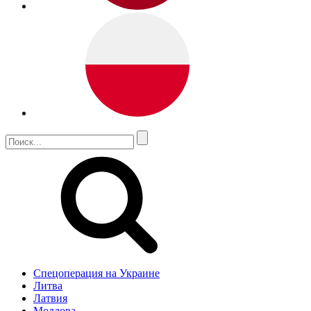
Спецоперация на Украине
Литва
Латвия
Молдова