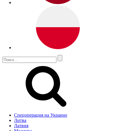
Спецоперация на Украине
Литва
Латвия
Молдова