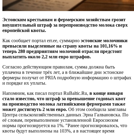
Эстонским крестьянам и фермерским хозяйствам грозит
внушительный штраф за перепроизводство молока сверх
европейской квоты.
Как сообщает портал err.ee, суммарно
эстонские молочники
превысили выделенные на страну квоты на 101,16% и
теперь 280 предприятиям молочной отрасли предстоит
выплатить около 2,2 млн евро штрафов.
Согласно действующим правилам, сумма должна быть
уплачена в течение трёх лет, а в ближайшие дни эстонские
фермеры получат от PRIA подробную информацию о штрафах
и порядке их уплаты.
Напомним, как писал портал RuBaltic.Ru,
в конце января
стало известно, что штраф за превышение годовых квот
на производство молока латвийскими фермерами также
может достигнуть 2 млн евро.
Об этом сообщила замглавы
Центра сельскохозяйственных данных Эрна Галвановска. По
её словам, перевыполнение установленной Евросоюзом
нормы прогнозируется на 1%. "Ранее прогнозировалось, что
квоты будут выполнены на 103%, а в настоящее время