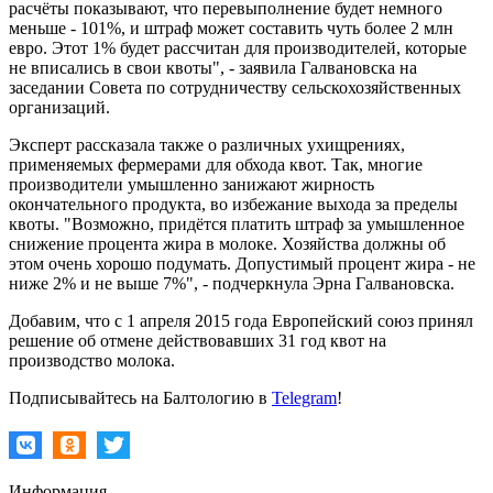
расчёты показывают, что перевыполнение будет немного
меньше - 101%, и штраф может составить чуть более 2 млн
евро. Этот 1% будет рассчитан для производителей, которые
не вписались в свои квоты", - заявила Галвановска на
заседании Совета по сотрудничеству сельскохозяйственных
организаций.
Эксперт рассказала также о различных ухищрениях,
применяемых фермерами для обхода квот. Так, многие
производители умышленно занижают жирность
окончательного продукта, во избежание выхода за пределы
квоты. "Возможно, придётся платить штраф за умышленное
снижение процента жира в молоке. Хозяйства должны об
этом очень хорошо подумать. Допустимый процент жира - не
ниже 2% и не выше 7%", - подчеркнула Эрна Галвановска.
Добавим, что с 1 апреля 2015 года Европейский союз принял
решение об отмене действовавших 31 год квот на
производство молока.
Подписывайтесь на Балтологию в
Telegram
!
Информация