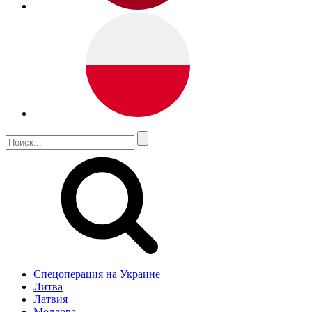
Спецоперация на Украине
Литва
Латвия
Молдова