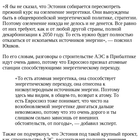
«Я бы не сказал, что Эстония собирается пересмотреть
прежний курс на озеленение энергетики. Они вынуждены
быть в общеевропейской энергетической политике, стратегии.
Поэтому озеленение никуда не делось и не денется. Все равно
от них требуют, как и от любой другой страны, полной
декарбонизации к 2050 году. То есть нужно будет полностью
отказаться от ископаемых источников энергии», — пояснил
Юшков.
По его словам, разговоры о строительстве АЭС в Прибалтике
идут очень давно, потому что Евросоюз признал атомные
станции способствующими энергетическому переходу.
«То есть атомная энергетика, она способствует
энергетическому переходу, она отнесена к
низкоуглеродным источникам энергии. Поэтому
здесь мы видим, в общем-то, возврат к атому. То
есть Евросоюз тоже понимает, что чисто на
возобновляемой энергетике двигаться дальше
невозможно, потому что это очень дорого и ты
слишком сильно зависишь от внешних
обстоятельств, от погоды», — добавил эксперт.
Также он подчеркнул, что Эстония под такой крупный проект,
как строительство АЭС, рассчитывает получить внешнее