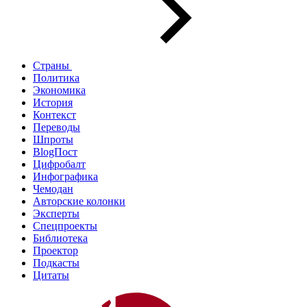
Страны
Политика
Экономика
История
Контекст
Переводы
Шпроты
BlogПост
Цифробалт
Инфографика
Чемодан
Авторские колонки
Эксперты
Спецпроекты
Библиотека
Проектор
Подкасты
Цитаты