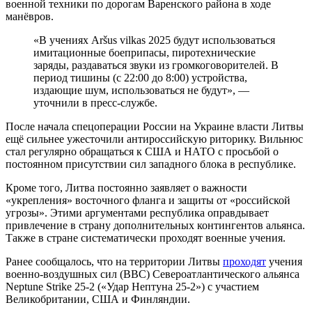
военной техники по дорогам Варенского района в ходе
манёвров.
«В учениях Aršus vilkas 2025 будут использоваться
имитационные боеприпасы, пиротехнические
заряды, раздаваться звуки из громкоговорителей. В
период тишины (с 22:00 до 8:00) устройства,
издающие шум, использоваться не будут», —
уточнили в пресс-службе.
После начала спецоперации России на Украине власти Литвы
ещё сильнее ужесточили антироссийскую риторику. Вильнюс
стал регулярно обращаться к США и НАТО с просьбой о
постоянном присутствии сил западного блока в республике.
Кроме того, Литва постоянно заявляет о важности
«укрепления» восточного фланга и защиты от «российской
угрозы». Этими аргументами республика оправдывает
привлечение в страну дополнительных контингентов альянса.
Также в стране систематически проходят военные учения.
Ранее сообщалось, что на территории Литвы
проходят
учения
военно-воздушных сил (ВВС) Североатлантического альянса
Neptune Strike 25-2 («Удар Нептуна 25-2») с участием
Великобритании, США и Финляндии.