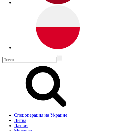
Спецоперация на Украине
Литва
Латвия
Молдова