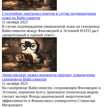
Столтенберг пригрозил ответом в случае подтверждения
атаки на Balticconnector
11 октября 2023
В случае подтверждения умышленной атаки на газопровод
Balticconnector между Финляндией и Эстонией НАТО даст
«решительный и единый ответ».
Энергоэксперт назвал вероятную причину повреждения
газопровода Balticconnector
11 октября 2023
На газопроводе Balticconnector, соединяющем Финляндию и
Эстонию, вероятнее всего, произошла техническая авария,
считает эксперт Фонда национальной энергетической
эффективности и Финансового университета Станислав
Митрахович.