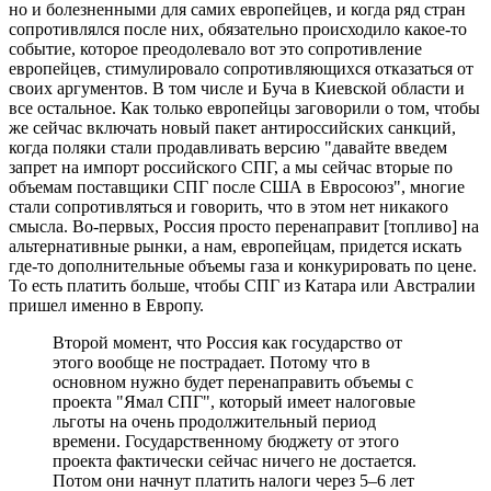
но и болезненными для самих европейцев, и когда ряд стран
сопротивлялся после них, обязательно происходило какое-то
событие, которое преодолевало вот это сопротивление
европейцев, стимулировало сопротивляющихся отказаться от
своих аргументов. В том числе и Буча в Киевской области и
все остальное. Как только европейцы заговорили о том, чтобы
же сейчас включать новый пакет антироссийских санкций,
когда поляки стали продавливать версию "давайте введем
запрет на импорт российского СПГ, а мы сейчас вторые по
объемам поставщики СПГ после США в Евросоюз", многие
стали сопротивляться и говорить, что в этом нет никакого
смысла. Во-первых, Россия просто перенаправит [топливо] на
альтернативные рынки, а нам, европейцам, придется искать
где-то дополнительные объемы газа и конкурировать по цене.
То есть платить больше, чтобы СПГ из Катара или Австралии
пришел именно в Европу.
Второй момент, что Россия как государство от
этого вообще не пострадает. Потому что в
основном нужно будет перенаправить объемы с
проекта "Ямал СПГ", который имеет налоговые
льготы на очень продолжительный период
времени. Государственному бюджету от этого
проекта фактически сейчас ничего не достается.
Потом они начнут платить налоги через 5–6 лет