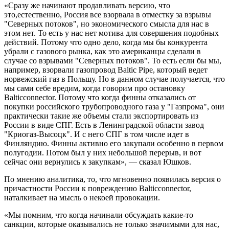
«Сразу же начинают продавливать версию, что
это,естественно, Россия все взорвала в отместку за взрывы
"Северных потоков", но экономического смысла для нас в
этом нет. То есть у нас нет мотива для совершения подобных
действий. Потому что одно дело, когда мы бы конкурента
убрали с газового рынка, как это американцы сделали в
случае со взрывами "Северных потоков". То есть если бы мы,
например, взорвали газопровод Baltic Pipe, который ведет
норвежский газ в Польшу. Но в данном случае получается, что
мы сами себе вредим, когда говорим про остановку
Balticconnector. Потому что когда финны отказались от
покупки российского трубопроводного газа у "Газпрома", они
практически такие же объемы стали экспортировать из
России в виде СПГ. Есть в Ленинградской области завод
"Криогаз-Высоцк". И с него СПГ в том числе идет в
Финляндию. Финны активно его закупали особенно в первом
полугодии. Потом был у них небольшой перерыв, и вот
сейчас они вернулись к закупкам», — сказал Юшков.
По мнению аналитика, то, что мгновенно появилась версия о
причастности России к повреждению Balticconnector,
наталкивает на мысль о некоей провокации.
«Мы помним, что когда начинали обсуждать какие-то
санкции, которые оказывались не только значимыми для нас,