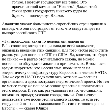
только. Поэтому государству все равно. Это
проект частной компании "Новатэк". Даже с этой
точки зрения государству никакого удара не
будет», — подчеркнул Юшков.
Аналитик указал: большинство европейских стран пришли к
выводу, что они пострадают от того, что введут запрет на
импорт российского СПГ.
«Тут происходит какая-то непонятная авария на
Balticconnector, которая и призвана,по всей видимости,
оправдать введение этих санкций. Для того чтобы расчистить
рынок уже для поставок СПГ из США. Да, конечно, это будет
не сейчас — в разгар отопительного сезона, но можно
постепенно обсуждать санкции и принимать их. В том числе
аргументируя тем, что Россия сама якобы напала на
энергетическую инфраструктуру Евросоюза и членов НАТО.
Там же сразу НАТО подключилась, хотя она — военная
организация, а здесь пострадал энергетический проект. Но тем
не менее сразу же пошло массовое давление и политизация
этого вопроса. И это как раз указывает на то, что санкции,
возможно, примут, условно говоря, зимой. Они начнут
действовать уже после отопительного сезона. То есть это
следующий шаг по выдавливанию России с газового рынка
Европы», — сказал Юшков.