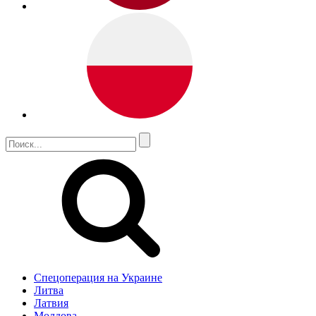
Спецоперация на Украине
Литва
Латвия
Молдова