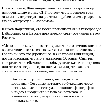
сейчас газ из Финляндии», — сказал Юшков.
По его словам, Финляндия сейчас получает энергоресурс
исключительно в виде СПГ, потому что в прошлом году
отказалась переходить на расчеты в рублях и импортировать
газ по контракту с «Газпромом».
Юшков подчеркнул, что после происшествия на газопроводе
Balticconnector в Европе практически сразу обвинили в этом
Россию.
«Мгновенно сказали, что это теракт, что это именно внешнее
воздействие, что это взрыв. Хотя сначала непонятно было.
Говорили, что это [произошло] в акватории Финляндии,
потом говорили, что это в акватории Эстонии. Сначала
говорили, что сейсмологи не обнаружили каких-то взрывов
или чего-то подобного, но потом сказали, что как раз
сейсмологи и обнаружили», — отметил аналитик.
Энергоэксперт напомнил, что когда были
взорваны «Северные потоки», то буквально через
несколько часов в сети уже появились фотографии
и видео выходящего на поверхность газа. В
нынешней ситуации до сих пор не показали
никаких кадров.