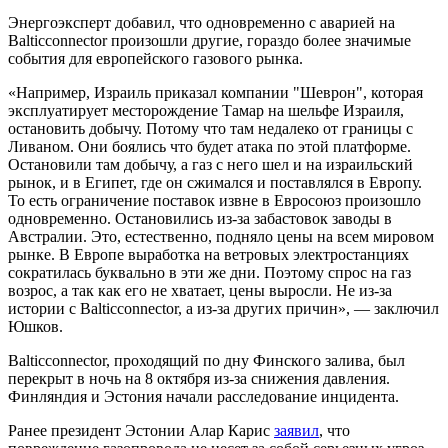
Энергоэксперт добавил, что одновременно с аварией на
Balticconnector произошли другие, гораздо более значимые
события для европейского газового рынка.
«Например, Израиль приказал компании "Шеврон", которая
эксплуатирует месторождение Тамар на шельфе Израиля,
остановить добычу. Потому что там недалеко от границы с
Ливаном. Они боялись что будет атака по этой платформе.
Остановили там добычу, а газ с него шел и на израильский
рынок, и в Египет, где он сжимался и поставлялся в Европу.
То есть ограничение поставок извне в Евросоюз произошло
одновременно. Остановились из-за забастовок заводы в
Австралии. Это, естественно, подняло цены на всем мировом
рынке. В Европе выработка на ветровых электростанциях
сократилась буквально в эти же дни. Поэтому спрос на газ
возрос, а так как его не хватает, цены выросли. Не из-за
истории с Balticconnector, а из-за других причин», — заключил
Юшков.
Balticconnector, проходящий по дну Финского залива, был
перекрыт в ночь на 8 октября из-за снижения давления.
Финляндия и Эстония начали расследование инцидента.
Ранее президент Эстонии Алар Карис
заявил
, что