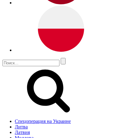
Спецоперация на Украине
Литва
Латвия
Молдова