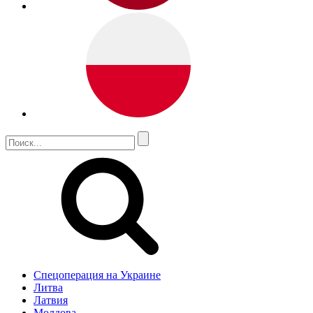
Спецоперация на Украине
Литва
Латвия
Молдова