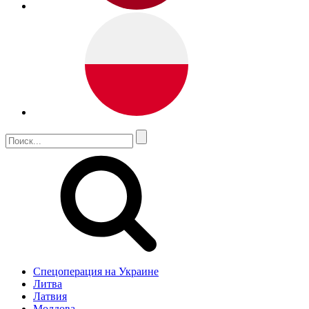
Спецоперация на Украине
Литва
Латвия
Молдова