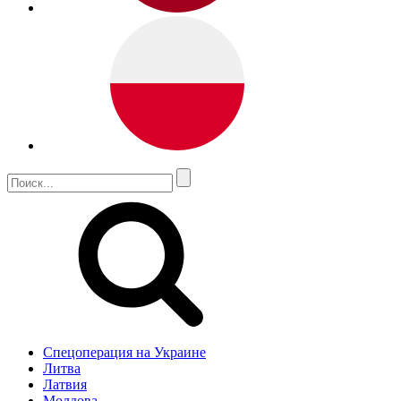
Спецоперация на Украине
Литва
Латвия
Молдова