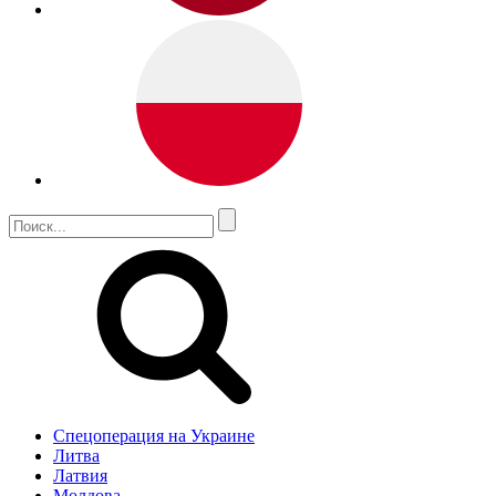
Спецоперация на Украине
Литва
Латвия
Молдова