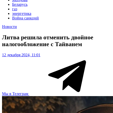
Беларусь
газ
энергетика
Война санкций
Новости
Литва решила отменить двойное
налогообложение с Тайванем
12 декабря 2024, 11:01
Мы в Телеграм