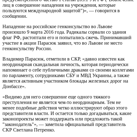
лиц в совершение нападения на учреждения, которые
пользуются международной защитой")», — говорится в
сообщении.
Нападение на российское генконсульство во Львове
произошло 9 марта 2016 года. Радикалы сорвали со здания
флаг РФ, растоптали его и попытались сжечь. Принимавший
участие в акции Парасюк заявил, что во Львове не место
генконсульству России.
Владимир Парасюк, отметили в СКР, «давно известен как
неординарная скандальная личность, которая периодически
напоминает о себе публичными драками со своими коллегами
по парламенту, сотрудниками СБУ и МВД Украины, а также
является активным участником блокады железных дорог на
Донбассе».
«Видимо для него совершение еще одного тяжкого
преступления не является чем-то неординарным. Тем не
менее подобные действия четко иллюстрируют образ этого
представителя власти. И остается только догадываться, какие
законопроекты может поддержать или предложить такой
"законодатель"», — заметила официальный представитель
СКР Светлана Петренко.