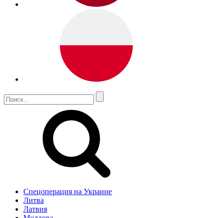
Спецоперация на Украине
Литва
Латвия
Молдова