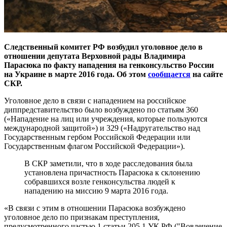
Следственный комитет РФ возбудил уголовное дело в
отношении депутата Верховной рады Владимира
Парасюка по факту нападения на генконсульство России
на Украине в марте 2016 года. Об этом
сообщается
на сайте
СКР.
Уголовное дело в связи с нападением на российское
диппредставительство было возбуждено по статьям 360
(«Нападение на лиц или учреждения, которые пользуются
международной защитой») и 329 («Надругательство над
Государственным гербом Российской Федерации или
Государственным флагом Российской Федерации»).
В СКР заметили, что в ходе расследования была
установлена причастность Парасюка к склонению
собравшихся возле генконсульства людей к
нападению на миссию 9 марта 2016 года.
«В связи с этим в отношении Парасюка возбуждено
уголовное дело по признакам преступления,
предусмотренного частью 1 статьи 205.1 УК РФ ("Вовлечение