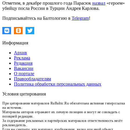
Отметим, в декабре прошлого года Парасюк
назвал
«героем»
убийцу посла России в Турции Андрея Карлова.
Подписывайтесь на Балтологию в
Telegram
!
Информация
Архив
Реклама
Редакция
Вакансии
О портале
Правообладателям
Политика обработки персональных данных
Условия цитирования
При цитировании материалов RuBaltic.Ru обязательна активная гиперссылка
на источник.
Материалы авторов отражают их личную позицию и могут не совпадать с
позицией редакции.
За содержание рекламных и партнёрских материалов ответственность несёт
рекламодатель.
Если вы считаете, что материал, изображение, видео или иной объект