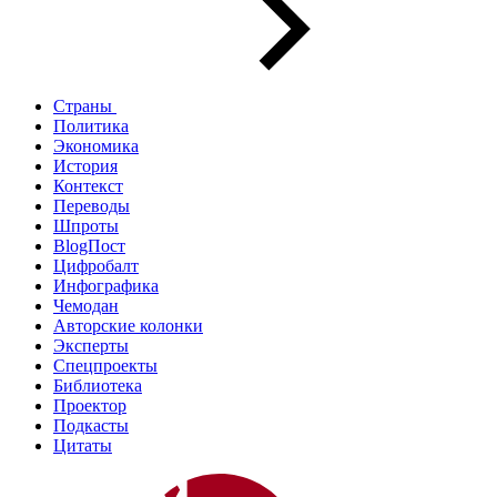
Страны
Политика
Экономика
История
Контекст
Переводы
Шпроты
BlogПост
Цифробалт
Инфографика
Чемодан
Авторские колонки
Эксперты
Спецпроекты
Библиотека
Проектор
Подкасты
Цитаты