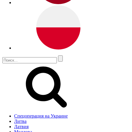
Спецоперация на Украине
Литва
Латвия
Молдова