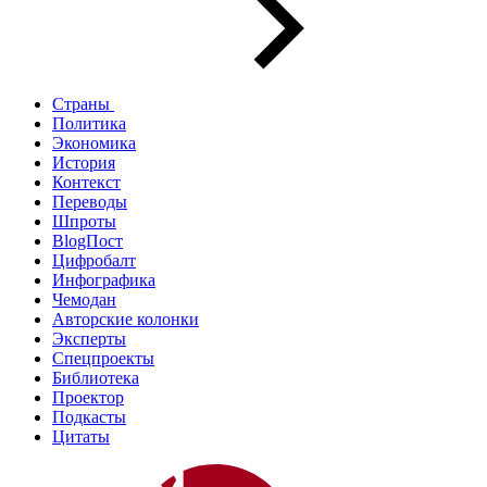
Страны
Политика
Экономика
История
Контекст
Переводы
Шпроты
BlogПост
Цифробалт
Инфографика
Чемодан
Авторские колонки
Эксперты
Спецпроекты
Библиотека
Проектор
Подкасты
Цитаты