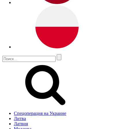
Спецоперация на Украине
Литва
Латвия
Молдова