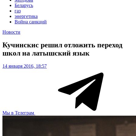
Беларусь
газ
энергетика
Война санкций
Новости
Кучинскис решил отложить переход
школ на латышский язык
14 января 2016, 18:57
Мы в Телеграм