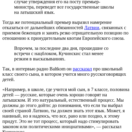
случае утверждения его на посту премьер-
министра, переведет все государственные школы
на латышский язык.
Тогда же потенциальный премьер выразил намерение
отказаться от дальнейших обязанностей
Латвии
, связанных с
приемом беженцев и занять резко отрицательную позицию по
отношению к принудительным квотам Европейского союза.
Впрочем, за последние два дня, прошедшие со
встречи с нацблоком, Кучинскис стал менее
резким в высказываниях.
Так, в интервью радио Baltkom он
рассказал
про школьный
класс своего сына, в котором учится много русскоговорящих
детей.
«Например, в школе, где учится мой сын, в 7 классе, половина
детей — русские, которые очень хорошо говорят на
латышском. И это натуральный, естественный процесс. Мы
должны до этого дойти: до понимания, что если ты выбрал
своей страной Латвию, ты должен знать этот язык. Может, я
наивный, но я надеюсь, что все, рано или поздно, к этому
придут. Это не тот процесс, который надо стимулировать
законом или политическими инициативами», — рассказал
Кучинскис.