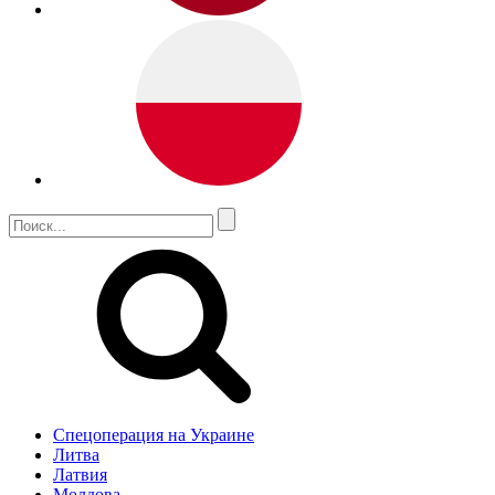
Спецоперация на Украине
Литва
Латвия
Молдова