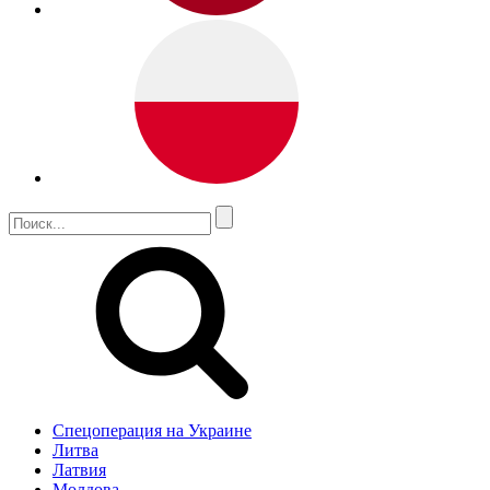
Спецоперация на Украине
Литва
Латвия
Молдова