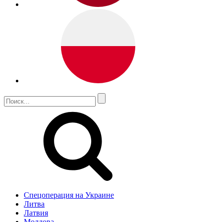
Спецоперация на Украине
Литва
Латвия
Молдова