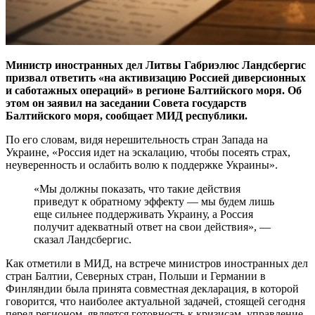
Министр иностранных дел Литвы Габриэлюс Ландсбергис
призвал ответить «на активизацию Россией диверсионных
и саботажных операций» в регионе Балтийского моря. Об
этом он заявил на заседании Совета государств
Балтийского моря, сообщает МИД республики.
По его словам, видя нерешительность стран Запада на
Украине, «Россия идет на эскалацию, чтобы посеять страх,
неуверенность и ослабить волю к поддержке Украины».
«Мы должны показать, что такие действия
приведут к обратному эффекту — мы будем лишь
еще сильнее поддерживать Украину, а Россия
получит адекватный ответ на свои действия», —
сказал Ландсбергис.
Как отметили в МИД, на встрече министров иностранных дел
стран Балтии, Северных стран, Польши и Германии в
Финляндии была принята совместная декларация, в которой
говорится, что наиболее актуальной задачей, стоящей сегодня
перед регионом, является готовность к кризисам, управление