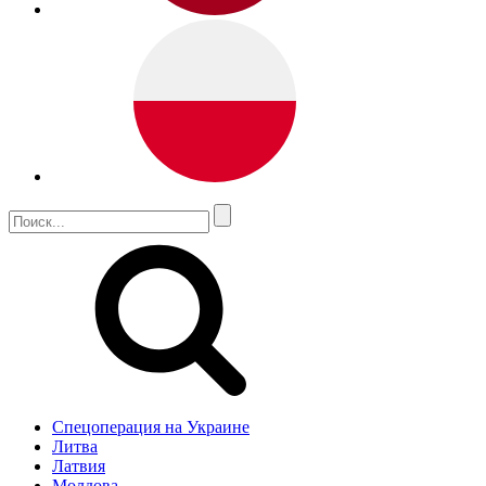
Спецоперация на Украине
Литва
Латвия
Молдова