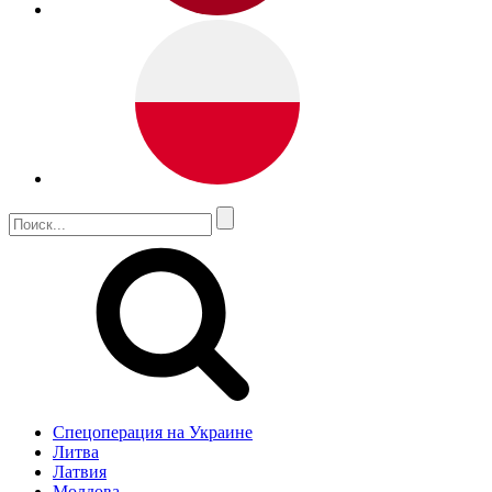
Спецоперация на Украине
Литва
Латвия
Молдова