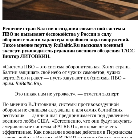
Решение стран Балтии о создании совместной системы
ПВО не вызывают беспокойства у России в силу
оборонительного характера подобного вида вооружений.
Такое мнение порталу RuBaltic.Ru высказал военный
эксперт, руководитель редакции военного обозрения ТАСС
Виктор ЛИТОВКИН.
«Система ПВО – это система оборонительная. Хотят страны
Балтии защищать своё небо от чужих самолётов, чужих
вертолётов и ракет — пусть закупают их (системы ПВО –
прим. RuBaltic.Ru
).
Это никак нам не угрожает», — отметил эксперт.
По мнению В.Литовкина, системы противовоздушной
обороны не слишком актуальны и для самих балтийских
республик — данный шаг предпринимается под давлением
военного лобби США. «Естественно, что они будут закупать
американские системы «PATRIOT», которые не очень
эффективные. Как показали военные действия в Персидском
заливе, война с Ираком, «PATRIOT» не мог сбивать ракеты в