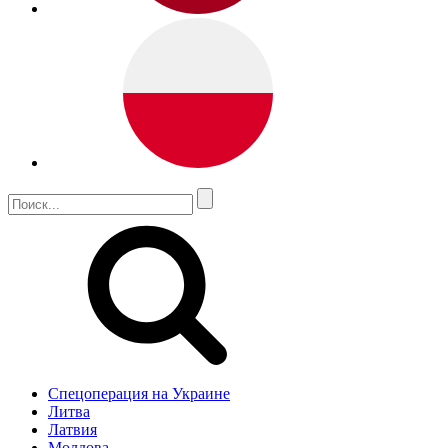
Спецоперация на Украине
Литва
Латвия
Молдова