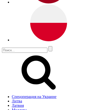
Спецоперация на Украине
Литва
Латвия
Молдова