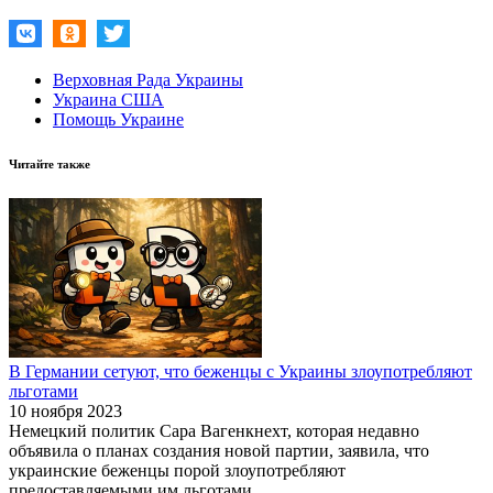
Верховная Рада Украины
Украина США
Помощь Украине
Читайте также
В Германии сетуют, что беженцы с Украины злоупотребляют
льготами
10 ноября 2023
Немецкий политик Сара Вагенкнехт, которая недавно
объявила о планах создания новой партии, заявила, что
украинские беженцы порой злоупотребляют
предоставляемыми им льготами.