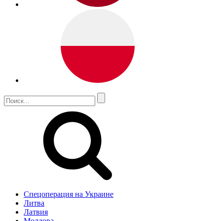
Спецоперация на Украине
Литва
Латвия
Молдова