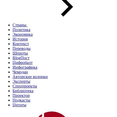
Страны
Политика
Экономика
История
Контекст
Переводы
Шпроты
BlogПост
Цифробалт
Инфографика
Чемодан
Авторские колонки
Эксперты
Спецпроекты
Библиотека
Проектор
Подкасты
Цитаты