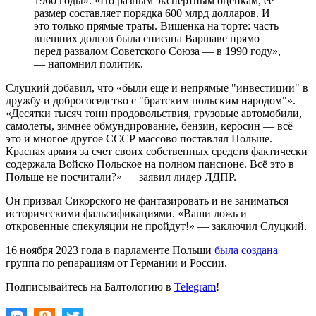
1960 годы». «По разным экспертным оценкам, ее
размер составляет порядка 600 млрд долларов. И
это только прямые траты. Вишенка на торте: часть
внешних долгов была списана Варшаве прямо
перед развалом Советского Союза — в 1990 году»,
— напомнил политик.
Слуцкий добавил, что «были еще и непрямые "инвестиции" в
дружбу и добрососедство с "братским польским народом"».
«Десятки тысяч тонн продовольствия, грузовые автомобили,
самолеты, зимнее обмундирование, бензин, керосин — всë
это и многое другое СССР массово поставлял Польше.
Красная армия за счет своих собственных средств фактически
содержала Войско Польское на полном пансионе. Всë это в
Польше не посчитали?» — заявил лидер ЛДПР.
Он призвал Сикорского не фантазировать и не заниматься
историческими фальсификациями. «Ваши ложь и
откровенные спекуляции не пройдут!» — заключил Слуцкий.
16 ноября 2023 года в парламенте Польши
была создана
группа по репарациям от Германии и России.
Подписывайтесь на Балтологию в
Telegram
!