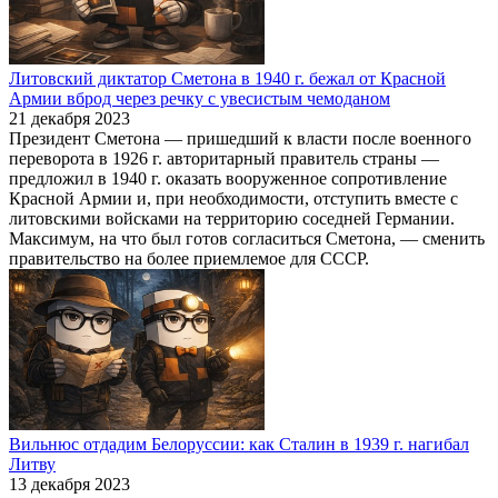
Литовский диктатор Сметона в 1940 г. бежал от Красной
Армии вброд через речку с увесистым чемоданом
21 декабря 2023
Президент Сметона — пришедший к власти после военного
переворота в 1926 г. авторитарный правитель страны —
предложил в 1940 г. оказать вооруженное сопротивление
Красной Армии и, при необходимости, отступить вместе с
литовскими войсками на территорию соседней Германии.
Максимум, на что был готов согласиться Сметона, — сменить
правительство на более приемлемое для СССР.
Вильнюс отдадим Белоруссии: как Сталин в 1939 г. нагибал
Литву
13 декабря 2023