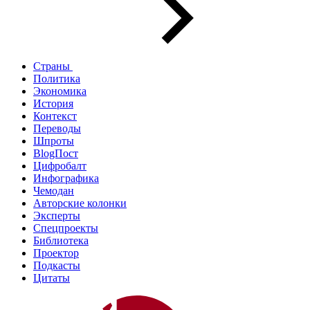
Страны
Политика
Экономика
История
Контекст
Переводы
Шпроты
BlogПост
Цифробалт
Инфографика
Чемодан
Авторские колонки
Эксперты
Спецпроекты
Библиотека
Проектор
Подкасты
Цитаты