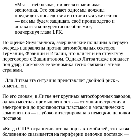
«Мы — небольшая, нишевая и зависимая
экономика. Это означает одно: мы должны
предвидеть последствия и готовиться уже сейчас
— как мы будем защищать своё производство и
оставаться конкурентоспособными», —
подчеркнул глава LPK.
По оценке Янулявичюса, американские пошлины в первую
очередь направлены против автомобильных секторов
Германии, Франции и Италии, что влияет и на структуру
переговоров с Вашингтоном. Однако Литва также попадает
под удар, поскольку её экономика тесно связана с этими
странами.
«Для Литвы эта ситуация представляет двойной риск», —
отметил он.
По его словам, в Литве нет крупных автосборочных заводов,
однако местная промышленность — от машиностроения и
электроники до производства пластмасс и металлических
компонентов — глубоко интегрирована в немецкие цепочки
поставок.
«Когда США ограничивают экспорт автомобилей, это также
болезненно сказывается на периферии цепочки поставок —