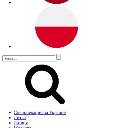
Спецоперация на Украине
Литва
Латвия
Молдова