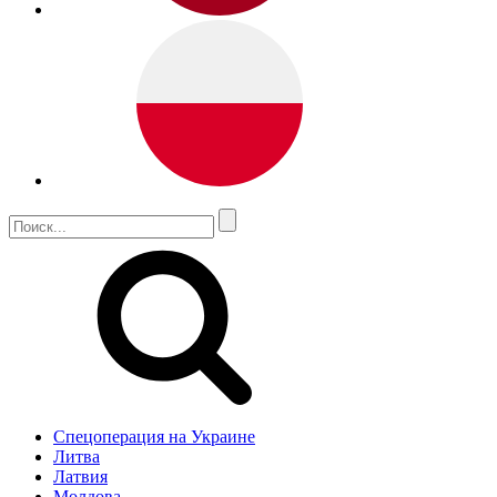
Спецоперация на Украине
Литва
Латвия
Молдова